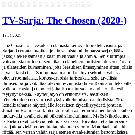
TV-Sarja: The Chosen (2020-)
13.01.2021
The Chosen on Jeesuksen elämästä kertova tuore televisiosarja.
Sarjan kerronta tavoittaa jotain sellaista mihin harva sarja yltää -
jaksoja tekee samaan aikaan mieli vaalia ja ahmia. Sen suurimpia
vahvuuksia on Jeesuksen aikana eläneiden ihmisten arkisen elämän
ja tilanteiden kuvaaminen, joita Jeesuksen ilmestyminen sitten jollain
tavalla koskettaa. Sarjan maailma on kiehtova sekoitus vallassa
olevia roomalaisia, korkea-arvoisia fariseuksia sekä tavallisia
ihmisiä. Sarja vaikuttaa olevan hyvin uskollinen Raamatun teksteille,
vaikka ne asiat ja tilanteet joita Raamatussa ei mainita on tietysti
täytynyt keksiä. Näyttelijätyö on erinomaista. Jeesuksen
näytteleminen on varmasti yksi vaikeimmista mahdollisista töistä
kenelle tahansa näyttelijälle Jeesuksen täydellisyydestä johtuen.
Jonathan Roumie on kuitenkin roolissaan erinomainen tuoden siihen
mukavalla tavalla pientä pilkettä silmäkulmaan. Myös Nikodeemus
ja Pietari ovat loistavia hahmoja sarjassa. Toivotaan että tämä sarja
saa jatkoa vielä monen tuotantokauden verran. Materiaalia ainakin
riittää, sen verran vähän sarja etenee evankeliumien kertomuksissa