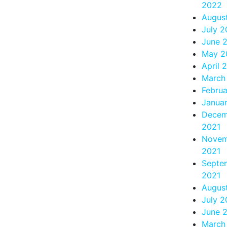
2022
Augus
July 
June 
May 2
April 
March
Febru
Janua
Decem
2021
Novem
2021
Septe
2021
Augus
July 2
June 
March