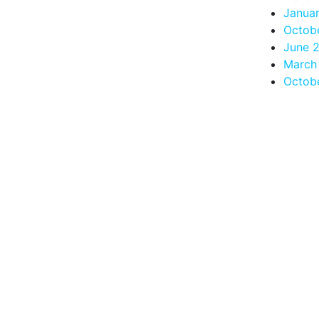
Janua
Octob
June 
March
Octob