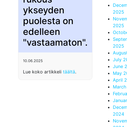
Decem
ykseyden
2025
puolesta on
Novem
2025
edelleen
Octob
Septe
"vastaamaton".
2025
Augus
July 
10.06.2025
June 
Lue koko artikkeli
täältä
.
May 2
April 
March
Febru
Janua
Decem
2024
Novem