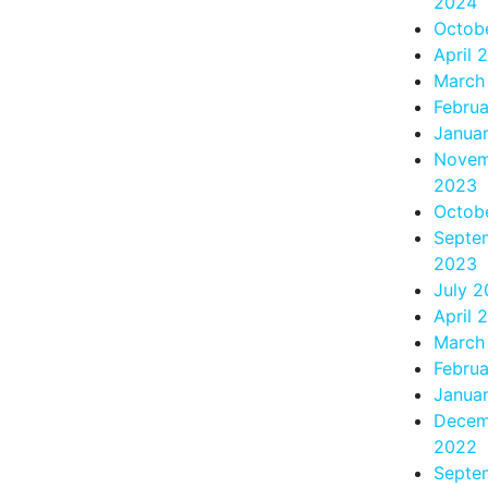
2024
Octob
April 
March
Febru
Janua
Novem
2023
Octob
Septe
2023
July 
April 
March
Febru
Janua
Decem
2022
Septe