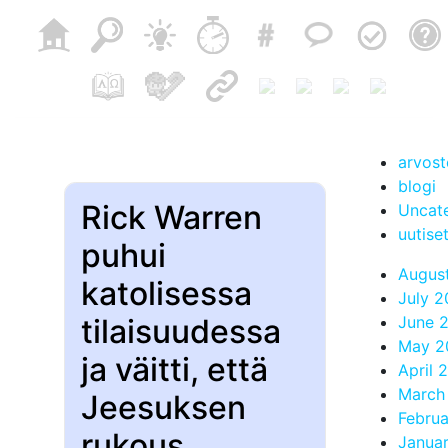
arvost
blogi
Rick Warren
Uncat
uutise
puhui
Augus
katolisessa
July 
tilaisuudessa
June 
May 2
ja väitti, että
April 
March
Jeesuksen
Febru
rukous
Janua