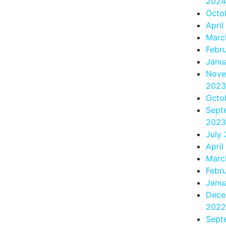
2024
Octo
April
Marc
Febr
Janu
Nove
2023
Octo
Sept
2023
July
April
Marc
Febr
Janu
Dece
2022
Sept