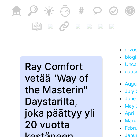
arvos
blogi
Ray Comfort
Unca
uutis
vetää "Way of
Augu
the Masterin"
July
Daystarilta,
June
May 
joka päättyy yli
April
Marc
20 vuotta
Febr
kestäneen
Janu