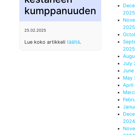
Dece
kumppanuuden
2025
Nove
2025
25.02.2025
Octo
Sept
Lue koko artikkeli
täältä
.
2025
Augu
July
June
May 
April
Marc
Febr
Janu
Dece
2024
Nove