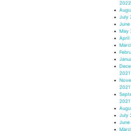
2022
Augu
July
June
May 
April
Marc
Febr
Janu
Dece
2021
Nove
2021
Sept
2021
Augu
July
June
Marc