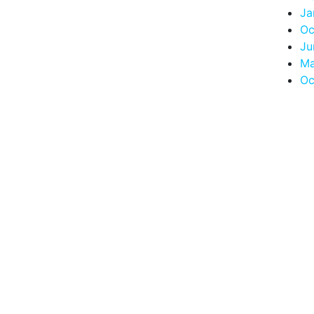
Ja
Oc
Ju
Ma
Oc