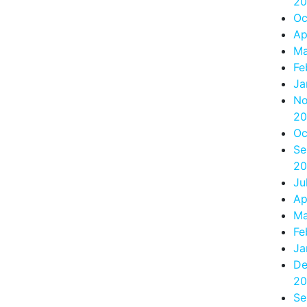
20
Oc
Ap
Ma
Fe
Ja
No
20
Oc
Se
20
Ju
Ap
Ma
Fe
Ja
De
20
Se