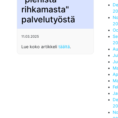
De
rihkamasta"
20
palvelutyöstä
No
20
Oc
Se
11.03.2025
20
Lue koko artikkeli
täältä
.
Au
Ju
Ju
Ma
Ap
Ma
Fe
Ja
De
20
No