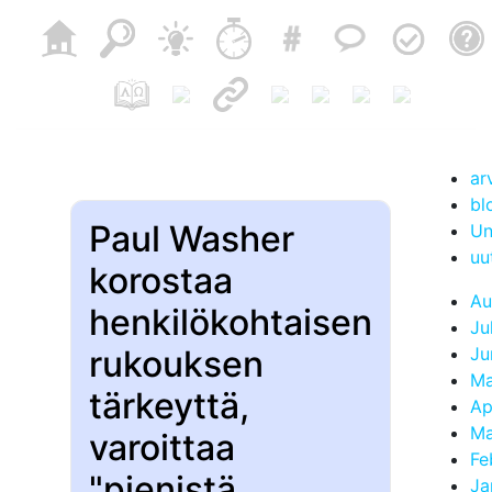
ar
bl
Paul Washer
Un
uu
korostaa
Au
henkilökohtaisen
Ju
rukouksen
Ju
Ma
tärkeyttä,
Ap
Ma
varoittaa
Fe
"pienistä
Ja