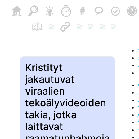
Kristityt
jakautuvat
viraalien
tekoälyvideoiden
takia, jotka
laittavat
raamatunhahmoja