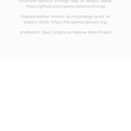
Sivustolla käytetyt Strongs-tagit on ladattu täältä:
https://github.com/openscriptures/strongs
Hepreankieliset lemma- ja morphology-arvot on
ladattu täältä: https://hb.openscriptures.org/
Kreditointi: Open Scriptures Hebrew Bible Project