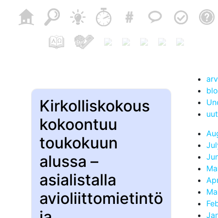
arv
blo
Kirkolliskokous
Un
uut
kokoontuu
Au
toukokuun
Ju
alussa –
Ju
Ma
asialistalla
Apr
Ma
avioliittomietintö
Fe
ja
Ja