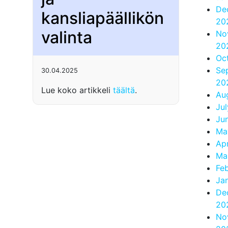
De
kansliapäällikön
20
valinta
No
20
Oc
Se
30.04.2025
20
Lue koko artikkeli
täältä
.
Au
Ju
Ju
Ma
Apr
Ma
Fe
Ja
De
20
No