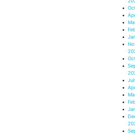
20
Oc
Apr
Ma
Fe
Ja
No
20
Oc
Se
20
Ju
Apr
Ma
Fe
Ja
De
20
Se