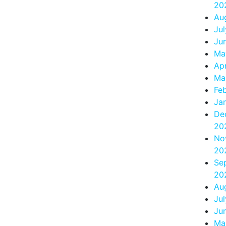
20
Au
Ju
Ju
Ma
Apr
Ma
Fe
Ja
De
20
No
20
Se
20
Au
Ju
Ju
Ma