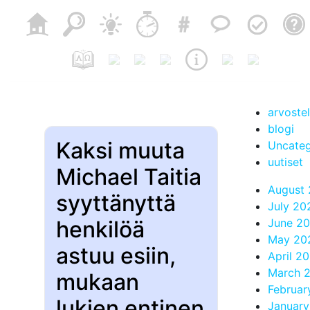
arvoste
blogi
Kaksi muuta
Uncateg
uutiset
Michael Taitia
August
syyttänyttä
July 20
henkilöä
June 2
May 20
astuu esiin,
April 2
March 
mukaan
Februar
lukien entinen
Januar