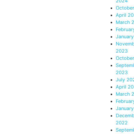
2024
Octobe
April 2
March 
Februar
Januar
Novemb
2023
Octobe
Septem
2023
July 20
April 2
March 
Februar
Januar
Decemb
2022
Septem