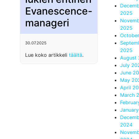
Decemb
Evanescence-
2025
manageri
Novemb
2025
Octobe
Septem
30.07.2025
2025
Lue koko artikkeli
täältä
.
August
July 20
June 2
May 20
April 2
March 
Februar
Januar
Decemb
2024
Novemb