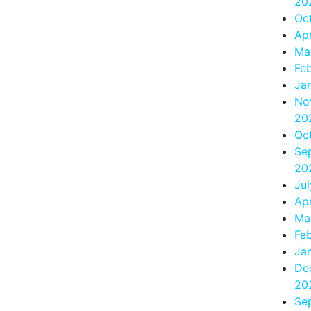
20
Oc
Apr
Ma
Fe
Ja
No
20
Oc
Se
20
Ju
Apr
Ma
Fe
Ja
De
20
Se