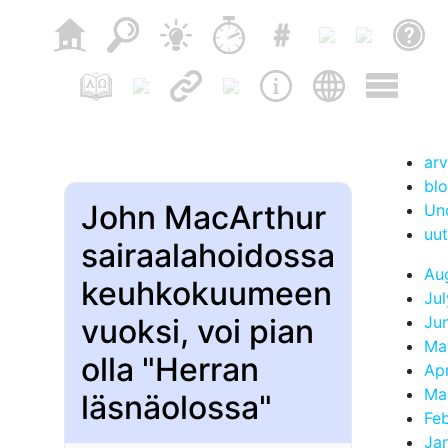
arv
blo
John MacArthur
Un
uut
sairaalahoidossa
Au
keuhkokuumeen
Ju
vuoksi, voi pian
Ju
Ma
olla "Herran
Apr
Ma
läsnäolossa"
Fe
Ja