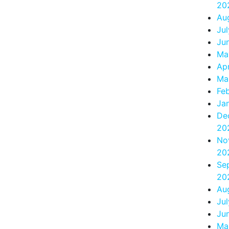
20
Au
Ju
Ju
Ma
Apr
Ma
Fe
Ja
De
20
No
20
Se
20
Au
Ju
Ju
Ma