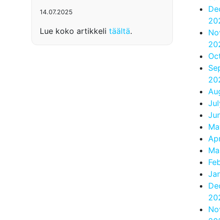
De
14.07.2025
20
Lue koko artikkeli
täältä
.
No
20
Oc
Se
20
Au
Ju
Ju
Ma
Apr
Ma
Fe
Ja
De
20
No