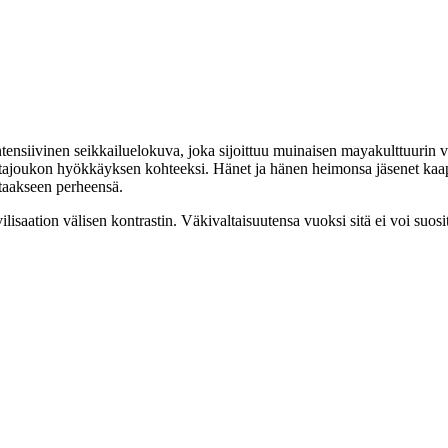
ntensiivinen seikkailuelokuva, joka sijoittuu muinaisen mayakulttuurin v
otajoukon hyökkäyksen kohteeksi. Hänet ja hänen heimonsa jäsenet kaap
staakseen perheensä.
isaation välisen kontrastin. Väkivaltaisuutensa vuoksi sitä ei voi suosit