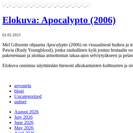
Elokuva: Apocalypto (2006)
02.02.2025
Mel Gibsonin ohjaama
Apocalypto
(2006) on visuaalisesti huikea ja i
Pawia (Rudy Youngblood), jonka rauhallinen kylä joutuu brutaalin s
pakenemaan ja aloittaa armottoman takaa-ajon selviytyäkseen ja pela
Elokuva onnistuu näyttämään hienosti alkukantaisten kulttuurien ja sivil
arvostelu
blogi
Uncategorized
uutiset
August 2026
July 2026
June 2026
May 2026