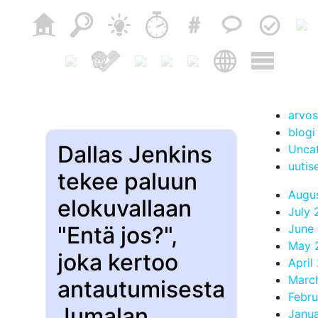
arvos
blogi
Dallas Jenkins
Unca
uutis
tekee paluun
Augu
elokuvallaan
July
"Entä jos?",
June
May 
joka kertoo
April
Marc
antautumisesta
Febr
Jumalan
Janu