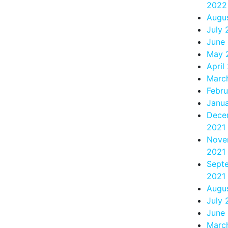
2022
Augu
July
June
May 
April
Marc
Febr
Janu
Dece
2021
Nove
2021
Sept
2021
Augu
July 
June
Marc