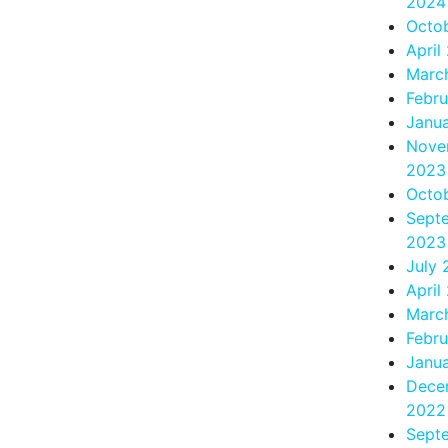
2024
Octo
April
Marc
Febr
Janu
Nove
2023
Octo
Sept
2023
July
April
Marc
Febr
Janu
Dece
2022
Sept