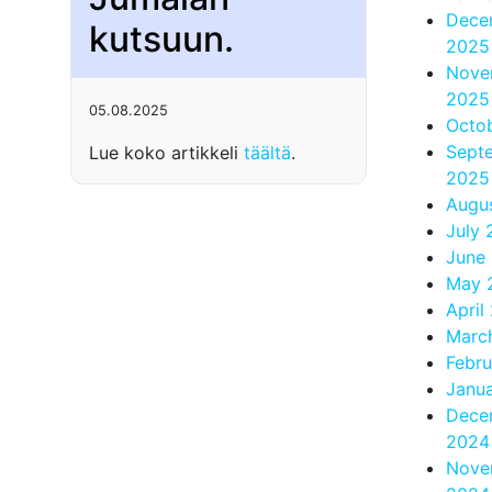
Dece
kutsuun.
2025
Nove
2025
05.08.2025
Octo
Sept
Lue koko artikkeli
täältä
.
2025
Augu
July
June
May 
April
Marc
Febr
Janu
Dece
2024
Nove