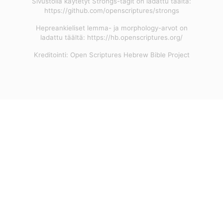
Sivustolla käytetyt Strongs-tagit on ladattu täältä:
https://github.com/openscriptures/strongs
Hepreankieliset lemma- ja morphology-arvot on
ladattu täältä: https://hb.openscriptures.org/
Kreditointi: Open Scriptures Hebrew Bible Project