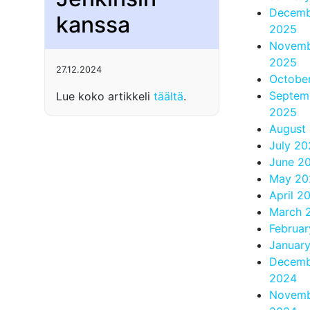
Decemb
kanssa
2025
Novem
2025
27.12.2024
Octobe
Septem
Lue koko artikkeli
täältä
.
2025
August
July 2
June 2
May 20
April 2
March 
Februa
Januar
Decemb
2024
Novem