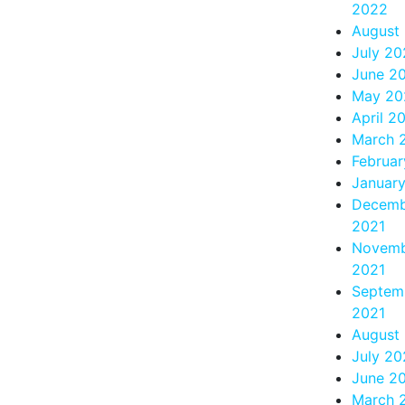
2022
August
July 2
June 2
May 20
April 2
March 
Februa
Januar
Decemb
2021
Novem
2021
Septem
2021
August
July 20
June 2
March 