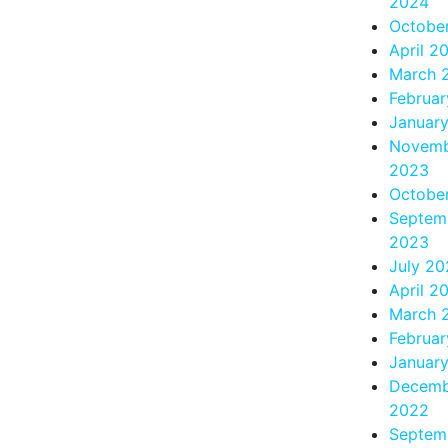
2024
Octobe
April 2
March 
Februa
Januar
Novem
2023
Octobe
Septem
2023
July 2
April 2
March 
Februa
Januar
Decemb
2022
Septem