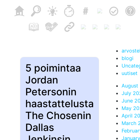
arvoste
blogi
5 poimintaa
Uncate
uutiset
Jordan
August
Petersonin
July 2
haastattelusta
June 2
May 20
The Chosenin
April 2
March 
Dallas
Februa
Jenkinsin
Januar