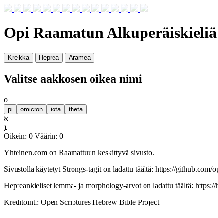
Opi Raamatun Alkuperäiskieliä
Kreikka
Heprea
Aramea
Valitse aakkosen oikea nimi
ο
pi
omicron
iota
theta
א
ܐ
Oikein: 0 Väärin: 0
Yhteinen.com on Raamattuun keskittyvä sivusto.
Sivustolla käytetyt Strongs-tagit on ladattu täältä: https://github.com/
Hepreankieliset lemma- ja morphology-arvot on ladattu täältä: https://
Kreditointi: Open Scriptures Hebrew Bible Project