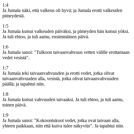
1
:
4
Ja Jumala näki, että valkeus oli hyvä; ja Jumala erotti valkeuden
pimeydestä.
1
:
5
Ja Jumala kutsui valkeuden päiväksi, ja pimeyden hän kutsui yöksi.
Ja tuli ehtoo, ja tuli aamu, ensimmäinen päivä.
1
:
6
Ja Jumala sanoi: "Tulkoon taivaanvahvuus vetten välille erottamaan
vedet vesistä".
1
:
7
Ja Jumala teki taivaanvahvuuden ja erotti vedet, jotka olivat
taivaanvahvuuden alla, vesistä, jotka olivat taivaanvahvuuden
päällä; ja tapahtui niin.
1
:
8
Ja Jumala kutsui vahvuuden taivaaksi. Ja tuli ehtoo, ja tuli aamu,
toinen päivä.
1
:
9
Ja Jumala sanoi: "Kokoontukoot vedet, jotka ovat taivaan alla,
yhteen paikkaan, niin että kuiva tulee näkyviin". Ja tapahtui niin.