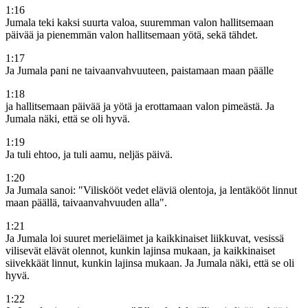
1
:
16
Jumala teki kaksi suurta valoa, suuremman valon hallitsemaan
päivää ja pienemmän valon hallitsemaan yötä, sekä tähdet.
1
:
17
Ja Jumala pani ne taivaanvahvuuteen, paistamaan maan päälle
1
:
18
ja hallitsemaan päivää ja yötä ja erottamaan valon pimeästä. Ja
Jumala näki, että se oli hyvä.
1
:
19
Ja tuli ehtoo, ja tuli aamu, neljäs päivä.
1
:
20
Ja Jumala sanoi: "Viliskööt vedet eläviä olentoja, ja lentäkööt linnut
maan päällä, taivaanvahvuuden alla".
1
:
21
Ja Jumala loi suuret merieläimet ja kaikkinaiset liikkuvat, vesissä
vilisevät elävät olennot, kunkin lajinsa mukaan, ja kaikkinaiset
siivekkäät linnut, kunkin lajinsa mukaan. Ja Jumala näki, että se oli
hyvä.
1
:
22