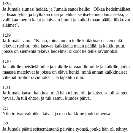
1
:
28
Ja Jumala siunasi heidät, ja Jumala sanoi heille: "Olkaa hedelmälliset
ja lisääntykää ja täyttäkää maa ja tehkää se itsellenne alamaiseksi; ja
vallitkaa meren kalat ja taivaan linnut ja kaikki maan päällä liikkuvat
eläimet".
1
:
29
Ja Jumala sanoi: "Katso, minä annan teille kaikkinaiset siementä
tekevät ruohot, joita kasvaa kaikkialla maan päällä, ja kaikki puut,
joissa on siementä tekevä hedelmä; olkoot ne teille ravinnoksi.
1
:
30
Ja kaikille metsäeläimille ja kaikille taivaan linnuille ja kaikille, jotka
maassa matelevat ja joissa on elävä henki, minä annan kaikkinaiset
viheriät ruohot ravinnoksi". Ja tapahtui niin.
1
:
31
Ja Jumala katsoi kaikkea, mitä hän tehnyt oli, ja katso, se oli sangen
hyvää. Ja tuli ehtoo, ja tuli aamu, kuudes päivä.
2
:
1
Niin tulivat valmiiksi taivas ja maa kaikkine joukkoinensa.
2
:
2
Ja Jumala päätti seitsemäntenä päivänä työnsä, jonka hän oli tehnyt,