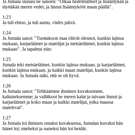
Ja Jumala siunasi ne sanoen: "Olkaa hedelmälliset ja lisääntykää ja
täyttäkää meren vedet, ja linnut lisääntykööt maan päällä".
1
:
23
Ja tuli ehtoo, ja tuli aamu, viides päivä.
1
:
24
Ja Jumala sanoi: "Tuottakoon maa elävät olennot, kunkin lajinsa
mukaan, karjaeläimet ja matelijat ja metsäeläimet, kunkin lajinsa
mukaan". Ja tapahtui niin:
1
:
25
Jumala teki metsäeläimet, kunkin lajinsa mukaan, ja karjaeläimet,
kunkin lajinsa mukaan, ja kaikki maan matelijat, kunkin lajinsa
mukaan. Ja Jumala näki, että se oli hyvä.
1
:
26
Ja Jumala sanoi: "Tehkäämme ihminen kuvaksemme,
kaltaiseksemme; ja vallitkoot he meren kalat ja taivaan linnut ja
karjaeläimet ja koko maan ja kaikki matelijat, jotka maassa
matelevat".
1
:
27
Ja Jumala loi ihmisen omaksi kuvaksensa, Jumalan kuvaksi hän
hänet loi; mieheksi ja naiseksi hän loi heidät.