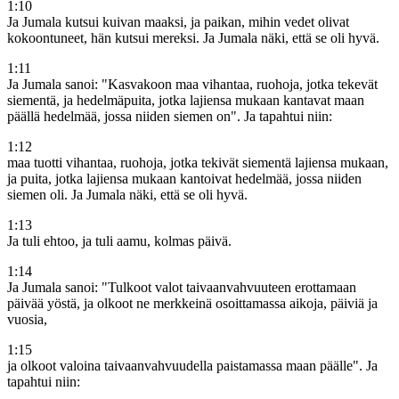
1
:
10
Ja Jumala kutsui kuivan maaksi, ja paikan, mihin vedet olivat
kokoontuneet, hän kutsui mereksi. Ja Jumala näki, että se oli hyvä.
1
:
11
Ja Jumala sanoi: "Kasvakoon maa vihantaa, ruohoja, jotka tekevät
siementä, ja hedelmäpuita, jotka lajiensa mukaan kantavat maan
päällä hedelmää, jossa niiden siemen on". Ja tapahtui niin:
1
:
12
maa tuotti vihantaa, ruohoja, jotka tekivät siementä lajiensa mukaan,
ja puita, jotka lajiensa mukaan kantoivat hedelmää, jossa niiden
siemen oli. Ja Jumala näki, että se oli hyvä.
1
:
13
Ja tuli ehtoo, ja tuli aamu, kolmas päivä.
1
:
14
Ja Jumala sanoi: "Tulkoot valot taivaanvahvuuteen erottamaan
päivää yöstä, ja olkoot ne merkkeinä osoittamassa aikoja, päiviä ja
vuosia,
1
:
15
ja olkoot valoina taivaanvahvuudella paistamassa maan päälle". Ja
tapahtui niin: