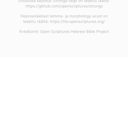
Sivustolla käytetyt Strongs-tagit on ladattu täältä:
https://github.com/openscriptures/strongs
Hepreankieliset lemma- ja morphology-arvot on
ladattu täältä: https://hb.openscriptures.org/
Kreditointi: Open Scriptures Hebrew Bible Project